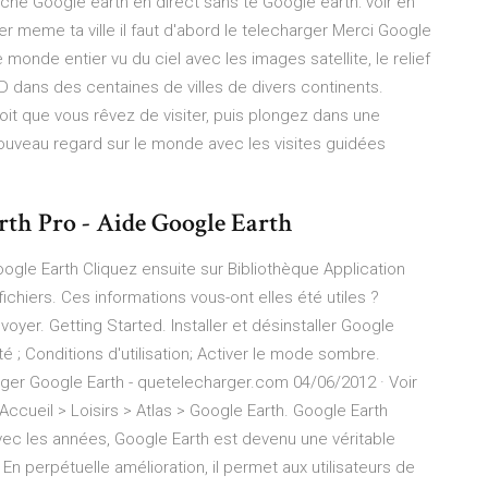
che Google earth en direct sans té Google earth: voir en
der meme ta ville il faut d'abord le telecharger Merci Google
monde entier vu du ciel avec les images satellite, le relief
D dans des centaines de villes de divers continents.
it que vous rêvez de visiter, puis plongez dans une
ouveau regard sur le monde avec les visites guidées
arth Pro - Aide Google Earth
Google Earth Cliquez ensuite sur Bibliothèque Application
chiers. Ces informations vous-ont elles été utiles ?
yer. Getting Started. Installer et désinstaller Google
é ; Conditions d'utilisation; Activer le mode sombre.
er Google Earth - quetelecharger.com 04/06/2012 · Voir
Accueil > Loisirs > Atlas > Google Earth. Google Earth
vec les années, Google Earth est devenu une véritable
n perpétuelle amélioration, il permet aux utilisateurs de