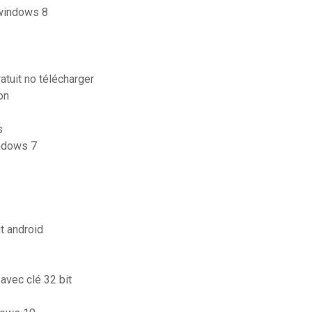
 windows 8
atuit no télécharger
on
s
indows 7
t android
avec clé 32 bit