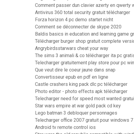
Comment passer dun clavier azerty en qwerty
Antivirus 360 total security gratuit télécharger
Forza horizon 4 pc demo startet nicht
Comment se déconnecter de skype 2020
Baldis basics in education and learning game gr
Télécharger burger shop gratuit complete versi
Angrybirdsstarwars cheat your way
The sims 3 animali & co télécharger ita pc grati
Telecharger gratuitement play store pour pc w
Que veut dire le coeur jaune dans snap
Convertisseur epub en pdf en ligne
Castle crashers king pack dlc pc télécharger
Photo editor - photo effects apk télécharger
Telecharger need for speed most wanted gratui
Star wars empire at war gold pack cd key
Lego batman 3 debloquer personnages
Telecharger office 2007 gratuit pour windows 7 
Android tv remote control ios