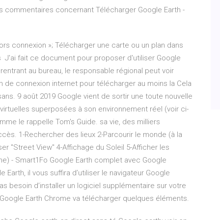
des commentaires concernant Télécharger Google Earth -
rs connexion »; Télécharger une carte ou un plan dans
 J'ai fait ce document pour proposer d'utiliser Google
 rentrant au bureau, le responsable régional peut voir
m de connexion internet pour télécharger au moins la Cela
sans. 9 août 2019 Google vient de sortir une toute nouvelle
virtuelles superposées à son environnement réel (voir ci-
mme le rappelle Tom's Guide. sa vie, des milliers
ccès. 1-Rechercher des lieux 2-Parcourir le monde (à la
iser "Street View" 4-Affichage du Soleil 5-Afficher les
igne) - Smart1Fo Google Earth complet avec Google
arth, il vous suffira d’utiliser le navigateur Google
 besoin d’installer un logiciel supplémentaire sur votre
 Google Earth Chrome va télécharger quelques éléments.