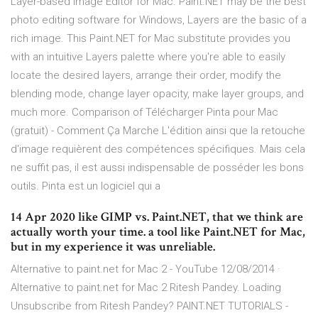
Layer-based Image Editor for Mac. Paint.NET may be the best
photo editing software for Windows, Layers are the basic of a
rich image. This Paint.NET for Mac substitute provides you
with an intuitive Layers palette where you're able to easily
locate the desired layers, arrange their order, modify the
blending mode, change layer opacity, make layer groups, and
much more. Comparison of Télécharger Pinta pour Mac
(gratuit) - Comment Ça Marche L'édition ainsi que la retouche
d'image requièrent des compétences spécifiques. Mais cela
ne suffit pas, il est aussi indispensable de posséder les bons
outils. Pinta est un logiciel qui a
14 Apr 2020 like GIMP vs. Paint.NET, that we think are
actually worth your time. a tool like Paint.NET for Mac,
but in my experience it was unreliable.
Alternative to paint.net for Mac 2 - YouTube 12/08/2014 ·
Alternative to paint.net for Mac 2 Ritesh Pandey. Loading
Unsubscribe from Ritesh Pandey? PAINT.NET TUTORIALS -