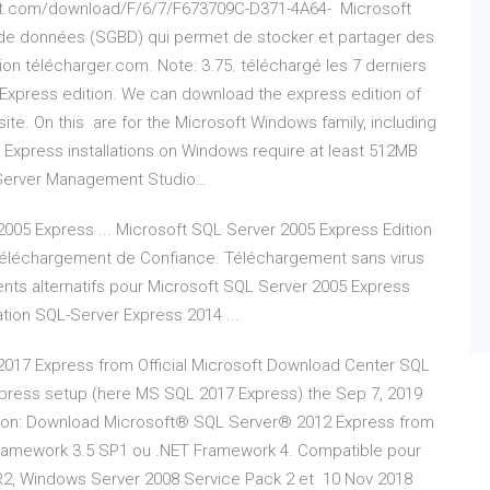
oft.com/download/F/6/7/F673709C-D371-4A64- Microsoft
de données (SGBD) qui permet de stocker et partager des
ion télécharger.com. Note: 3.75. téléchargé les 7 derniers
 Express edition. We can download the express edition of
ite. On this are for the Microsoft Windows family, including
xpress installations on Windows require at least 512MB
L Server Management Studio…
005 Express ... Microsoft SQL Server 2005 Express Edition
léchargement de Confiance. Téléchargement sans virus
nts alternatifs pour Microsoft SQL Server 2005 Express
tion SQL-Server Express 2014 ...
17 Express from Official Microsoft Download Center SQL
Express setup (here MS SQL 2017 Express) the Sep 7, 2019
ation: Download Microsoft® SQL Server® 2012 Express from
Framework 3.5 SP1 ou .NET Framework 4. Compatible pour
2, Windows Server 2008 Service Pack 2 et 10 Nov 2018