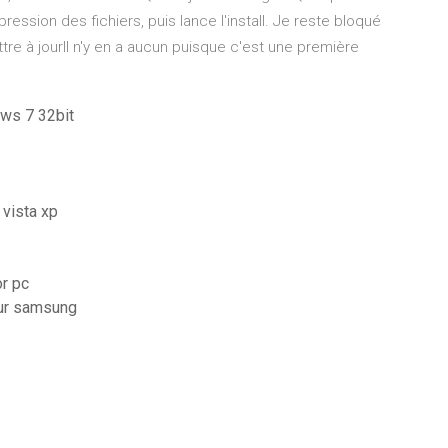
mpression des fichiers, puis lance l'install. Je reste bloqué
e à jourIl n'y en a aucun puisque c'est une première
ows 7 32bit
vista xp
or pc
sur samsung