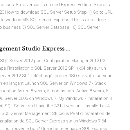
licenses. Free version is named Express Edition . Express
r 2020 How to download SQL Server Setup Step 1) Go to URL:
 to work on MS SQL server: Express: This is also a free
h no business 5) SQL Server Database · 6) SQL Server
ement Studio Express ...
 SQL Server 2012 pour Configuration Manager 2012 R2.
e l’installation d’SQL Server 2012 SP1 (x64 bit) sur un
rver 2012 SP1 téléchargé, copier l’ISO sur votre serveur
tion en lançant Launch SQL Server on Windows 7 - Stack
estion Asked 8 years, 5 months ago. Active 8 years, 5
QL Server 2005 on Windows 7. My Windows 7 installation is
it SQL Server so I have the 32 bit version. I installed all 4
e SQL Server Management Studio is PBM d'installation de
nstallation de SQL Server Express sur un Windows 7 64
si oui, où trouver le bon? Quand je telecharge SQL Express