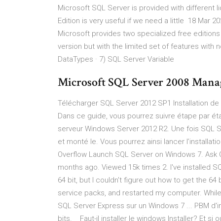
Microsoft SQL Server is provided with different 
Edition is very useful if we need a little 18 Ma
Microsoft provides two specialized free editions
version but with the limited set of features wit
DataTypes · 7) SQL Server Variable
Microsoft SQL Server 2008 Manag
Télécharger SQL Server 2012 SP1 Installation de
Dans ce guide, vous pourrez suivre étape par étap
serveur Windows Server 2012 R2. Une fois SQL Se
et monté le. Vous pourrez ainsi lancer l’installa
Overflow Launch SQL Server on Windows 7. Ask Qu
months ago. Viewed 15k times 2. I've installed S
64 bit, but I couldn't figure out how to get the 64 b
service packs, and restarted my computer. Whil
SQL Server Express sur un Windows 7 ... PBM d'i
bits.__ Faut-il installer le windows Installer? Et 