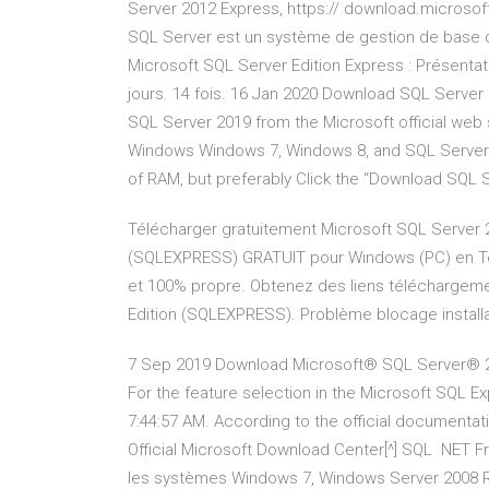
Server 2012 Express, https:// download.micros
SQL Server est un système de gestion de base 
Microsoft SQL Server Edition Express : Présentat
jours. 14 fois. 16 Jan 2020 Download SQL Server
SQL Server 2019 from the Microsoft official web s
Windows Windows 7, Windows 8, and SQL Server E
of RAM, but preferably Click the “Download SQ
Télécharger gratuitement Microsoft SQL Server 2
(SQLEXPRESS) GRATUIT pour Windows (PC) en Té
et 100% propre. Obtenez des liens téléchargeme
Edition (SQLEXPRESS). Problème blocage installa
7 Sep 2019 Download Microsoft® SQL Server® 20
For the feature selection in the Microsoft SQL 
7:44:57 AM. According to the official document
Official Microsoft Download Center[^] SQL NET 
les systèmes Windows 7, Windows Server 2008 R