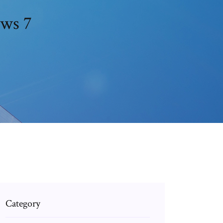
ows 7
Category