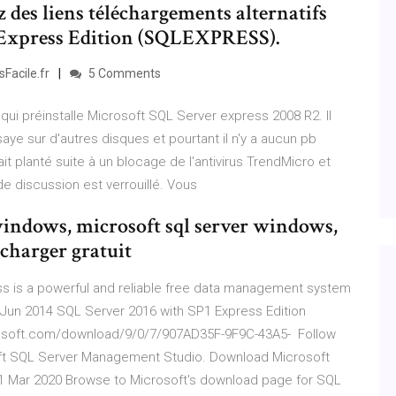
z des liens téléchargements alternatifs
 Express Edition (SQLEXPRESS).
Facile.fr
5 Comments
P qui préinstalle Microsoft SQL Server express 2008 R2. Il
ye sur d'autres disques et pourtant il n'y a aucun pb
ait planté suite à un blocage de l'antivirus TrendMicro et
e discussion est verrouillé. Vous
 windows, microsoft sql server windows,
charger gratuit
s is a powerful and reliable free data management system
17 Jun 2014 SQL Server 2016 with SP1 Express Edition
icrosoft.com/download/9/0/7/907AD35F-9F9C-43A5- Follow
oft SQL Server Management Studio. Download Microsoft
 Mar 2020 Browse to Microsoft's download page for SQL