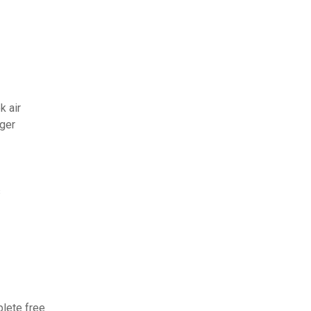
k air
rger
s
lete free