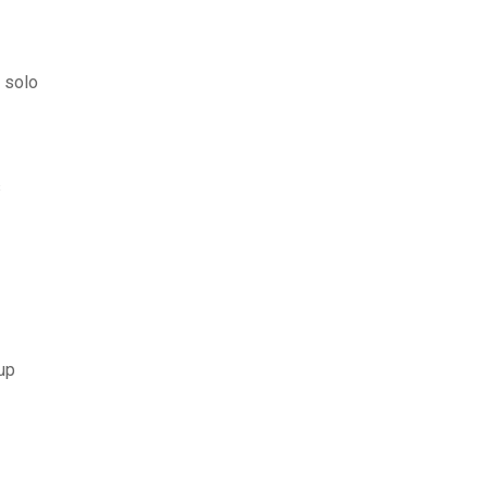
 solo
s
up