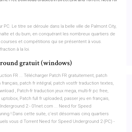
C. Le titre se déroule dans la belle ville de Palmont City,
phalte et du burn, en conquérant les nombreux quartiers de
es courses et compétitions qui se présentent à vous.
raction à la loi.
ground gratuit (windows)
ction FR ... Télécharger Patch FR gratuitement, patch
rançais, patch fr intégral, patch vostfr traduction textes,
wnload , Patch-fr traduction jeux mega, multi-fr pc free,
fr uptobox, Patch full fr uploaded, passer jeu en français,
Underground 2 - 01net.com ... Need for Speed
ning ! Dans cette suite, c'est désormais cinq quartiers
squels vous d Torrent Need for Speed Underground 2 (PC) -