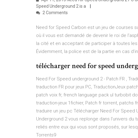
Speed Underground 2 is a
2 Comments
Need for Speed Carbon est un jeu de courses sur P
où il vous est demandé de devenir le roi de l’as
la cité et en acceptant de participer à toutes l
Évidemment, la police est de la partie en cas d’inf
télécharger need for speed under
Need For Speed underground 2 - Patch FR , Tradu
traduction FR pour jeux PC, TraductionJeux patch f
patch voix fr, french language pack ul turbobit do
traduction-jeux 1fichier, Patch fr torrent, patchs 
traduire un jeu pc Télécharger Need For Speed 
Underground 2 vous replonge dans l'univers du tu
reliés entre eux qui vous sont proposés, sur le
Torrents9