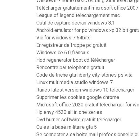
Windows 7 home basic 64 bit gratuit télécharge
Télécharger gratuitement microsoft office 2007
League of legend telechargement mac
Outil de capture décran windows 8.1
Android emulator for pc windows xp 32 bit gratu
Vlc for windows 7 64bits
Enregistreur de frappe pc gratuit
Windows ce 6.0 francais
Hdd regenerator boot cd télécharger
Rencontre par telephone gratuit
Code de triche gta liberty city stories ps vita
Linux multimedia studio windows 7
Itunes latest version windows 10 télécharger
Supprimer les cookies google chrome
Microsoft office 2020 gratuit télécharger for wi
Hp envy 4520 all in one series
Dvd burner software gratuit télécharger
Ou es la base militaire gta 5
Se connecter a sa boite mail professionnelle o