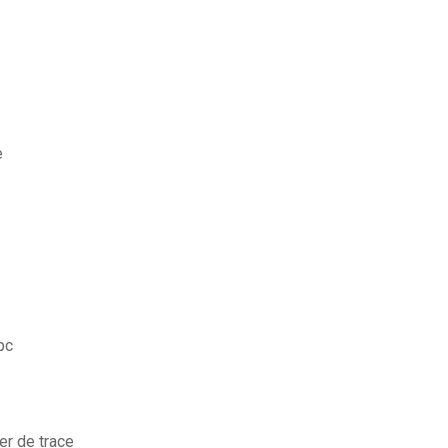
e
pc
er de trace