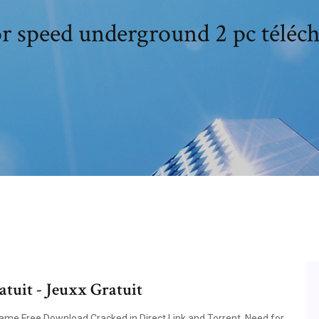
r speed underground 2 pc téléch
tuit - Jeuxx Gratuit
me Free Download Cracked in Direct Link and Torrent. Need for