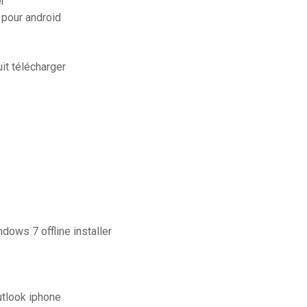
r
 pour android
it télécharger
ndows 7 offline installer
utlook iphone