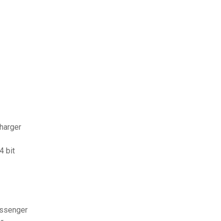
harger
4 bit
essenger