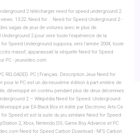
underground 2 télécharger need for speed underground 2
,539 views. 13:22. Need for … Need for Speed Underground 2 -
des sagas de jeux de voitures avec le plus de
nderground 2 pour vivre toute l'expérience de la
eed for Speed Underground supposa, vers l'année 2004, toute
cès massif, apparaissait la séquelle Need for Speed
ur PC - jeuxvideo.com
C RELOADED. PC | Français. Description Jeux Need for
pour le PC est un dix-neuvième édition à part entière de
obile, développé en continu pendant plus de deux décennies
: Underground 2 — Wikipédia Need for Speed: Underground
développé par EA Black Box et édité par Electronic Arts.Ce
ed for Speed et est la suite du jeu similaire Need for Speed:
ayStation 2, Xbox, Nintendo DS, Game Boy Advance et PC
euxvideo.com Need for Speed Carbon Download - NFS Carbon