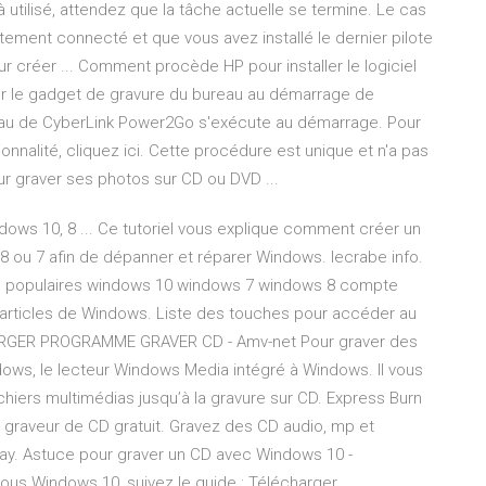
jà utilisé, attendez que la tâche actuelle se termine. Le cas
ement connecté et que vous avez installé le dernier pilote
r créer ... Comment procède HP pour installer le logiciel
er le gadget de gravure du bureau au démarrage de
au de CyberLink Power2Go s'exécute au démarrage. Pour
ionnalité, cliquez ici. Cette procédure est unique et n'a pas
ur graver ses photos sur CD ou DVD ...
ows 10, 8 ... Ce tutoriel vous explique comment créer un
 ou 7 afin de dépanner et réparer Windows. lecrabe info.
s populaires windows 10 windows 7 windows 8 compte
s articles de Windows. Liste des touches pour accéder au
CHARGER PROGRAMME GRAVER CD - Amv-net Pour graver des
dows, le lecteur Windows Media intégré à Windows. Il vous
ichiers multimédias jusqu’à la gravure sur CD. Express Burn
n graveur de CD gratuit. Gravez des CD audio, mp et
ray. Astuce pour graver un CD avec Windows 10 -
us Windows 10, suivez le guide : Télécharger.