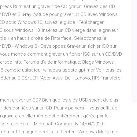
xpress Burn est un graveur de CD gratuit. Gravez des CD
r DVD et Blu-ray. Astuce pour graver un CD avec Windows
D sous Windows 10, suivez le guide : Télécharger.
 PC sous Windows 10. Insérez un CD vierge dans le graveur.
ils » en haut à droite de l’interface. Sélectionnez la
r DVD - Windows 8 - Developpez Graver un fichier ISO sur
l vous montre comment graver un fichier ISO sur un CD/DVD
lecrabe info. Forums d'aide informatique; Blogs Windows
 compte utilisateur windows update gpt mbr Voir tous les
der au BIOS/UEFI (Acer, Asus, Dell, Lenovo, HP) Transférer
nt graver un CD? Bien que les clés USB soient de plus
rer des données sur un CD. Pour y parvenir, il vous suffit de
la gravure en elle-même est entièrement gérée par le
 grave plus ! - Microsoft Community 14/04/2020 ·
rgement il marque ceci : « Le Lecteur Windows Media ne