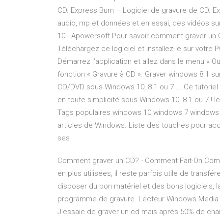
CD. Express Burn – Logiciel de gravure de CD. E
audio, mp et données et en essai, des vidéos su
10 - Apowersoft Pour savoir comment graver un C
Téléchargez ce logiciel et installez-le sur votre
Démarrez l’application et allez dans le menu « Out
fonction « Gravure à CD ». Graver windows 8.1 su
CD/DVD sous Windows 10, 8.1 ou 7 ... Ce tutorie
en toute simplicité sous Windows 10, 8.1 ou 7 ! 
Tags populaires windows 10 windows 7 windows 8
articles de Windows. Liste des touches pour accé
ses
Comment graver un CD? - Comment Fait-On Comme
en plus utilisées, il reste parfois utile de transfé
disposer du bon matériel et des bons logiciels, 
programme de gravure. Lecteur Windows Media ne
J'essaie de graver un cd mais après 50% de cha