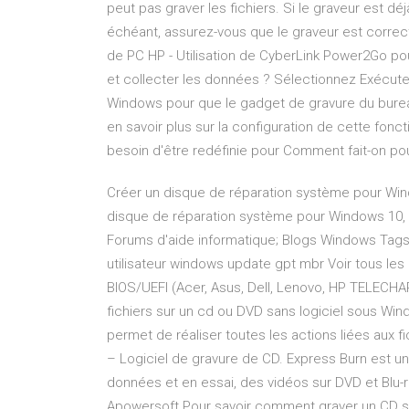
peut pas graver les fichiers. Si le graveur est dé
échéant, assurez-vous que le graveur est correct
de PC HP - Utilisation de CyberLink Power2Go pou
et collecter les données ? Sélectionnez Exécut
Windows pour que le gadget de gravure du bure
en savoir plus sur la configuration de cette fonct
besoin d'être redéfinie pour Comment fait-on po
Créer un disque de réparation système pour Wind
disque de réparation système pour Windows 10, 8
Forums d'aide informatique; Blogs Windows Tag
utilisateur windows update gpt mbr Voir tous le
BIOS/UEFI (Acer, Asus, Dell, Lenovo, HP TELE
fichiers sur un cd ou DVD sans logiciel sous Win
permet de réaliser toutes les actions liées aux f
– Logiciel de gravure de CD. Express Burn est u
données et en essai, des vidéos sur DVD et Blu-
Apowersoft Pour savoir comment graver un CD so