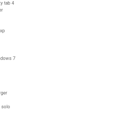
y tab 4
er
 xp
indows 7
rger
 solo